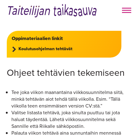
Oppimateriaalien linkit
Koulutusohjelman tehtävät
Ohjeet tehtävien tekemiseen
Tee joka viikon maanantaina viikkosuunnitelma siitä,
minkä tehtävän aiot tehdä tällä viikolla. Esim. “Tällä
viikolla teen ensimmäisen version CV:stä.”
Valitse listasta tehtävä, joka sinulta puuttuu tai jota
haluat täydentää. Lähetä viikkosuunnitelma sekä
Sannille että Riikalle sähköpostiin.
Palauta viikon tehtävä aina sunnuntaihin mennessä