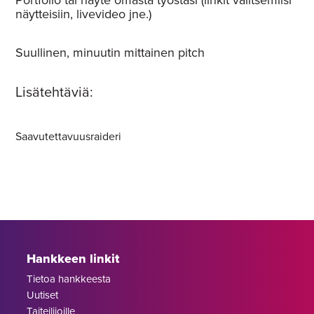
näytteisiin, livevideo jne.)
Suullinen, minuutin mittainen pitch
Lisätehtäviä:
Saavutettavuusraideri
Hankkeen linkit
Tietoa hankkeesta
Uutiset
Taiteilijoille