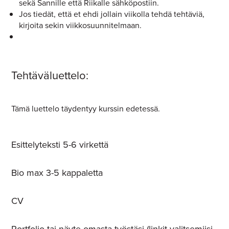
sekä Sannille että Riikalle sähköpostiin.
Jos tiedät, että et ehdi jollain viikolla tehdä tehtäviä,
kirjoita sekin viikkosuunnitelmaan.
Tehtäväluettelo:
Tämä luettelo täydentyy kurssin edetessä.
Esittelyteksti 5-6 virkettä
Bio max 3-5 kappaletta
CV
Portfolio tai näyte omasta työstäsi (linkit valitsemiisi