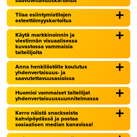
saavutettavuuskartoitus
Tilaa esiintymistilojen
esteettömyyskartoitus
Käytä markkinoinnin ja
viestinnän visuaalisessa
kuvastossa vammaisia
taiteilijoita
Anna henkilöstölle koulutus
yhdenvertaisuus- ja
saavutettavuusasioissa
Huomioi vammaiset taiteilijat
yhdenvertaisuussuunnitelmassa
Kerro näistä snackseista
kahvipöydässä ja postaa
sosiaalisen median kanavissa!