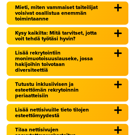
Mieti, miten vammaiset taiteilijat
voisivat osallistua enemmän
toimintaanne
Kysy kaikilta: Mitä tarvitset, jotta
voit tehdä työtäsi hyvin?
Lisää rekrytointiin
monimuotoisuuslauseke, jossa
hakijoihin toivotaan
diversiteettiä
Tutustu inklusiivisen ja
esteettömän rekrytoinnin
periaatteisiin
Lisää nettisivuille tieto tilojen
esteettömyydestä
Tilaa nettisivujen