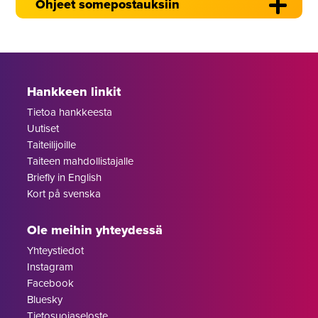
Ohjeet somepostauksiin
Hankkeen linkit
Tietoa hankkeesta
Uutiset
Taiteilijoille
Taiteen mahdollistajalle
Briefly in English
Kort på svenska
Ole meihin yhteydessä
Yhteystiedot
Instagram
Facebook
Bluesky
Tietosuojaseloste