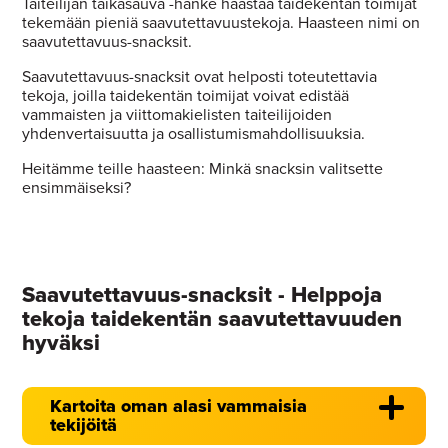
Taiteilijan taikasauva -hanke haastaa taidekentän toimijat
tekemään pieniä saavutettavuustekoja. Haasteen nimi on
saavutettavuus-snacksit.
Saavutettavuus-snacksit ovat helposti toteutettavia
tekoja, joilla taidekentän toimijat voivat edistää
vammaisten ja viittomakielisten taiteilijoiden
yhdenvertaisuutta ja osallistumismahdollisuuksia.
Heitämme teille haasteen: Minkä snacksin valitsette
ensimmäiseksi?
Saavutettavuus-snacksit - Helppoja
tekoja taidekentän saavutettavuuden
hyväksi
Kartoita oman alasi vammaisia
tekijöitä