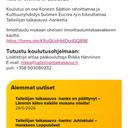
Koulutus on osa Koneen Säätiön rahoittamaa ja
Kulttuuriyhdistys Suomen Eucrea ry:n toteuttamaa
Taiteilijan taikasauva -hanketta.
Ilmoittaudu mukaan oheisen ilmoittautumiskaavakkeen
kautta:
https://forms.gle/KRoQUdHbtDqdGQ898
Tutustu koulutusohjelmaan:
Lisätietoja antaa pääkouluttaja Riikka Hänninen:
E-mail:
riikka@taiteilijantaikasauva.fi
puh. +358 503080232
Aiemmat uutiset
Taiteilijan taikasauva -hanke on päättynyt –
Lämmin kiitos kaikille mukana olleille!
28/5/2026
Taiteilijan taikasauva -hanke: Juhlaklubi –
Hankkeen Loppubileet