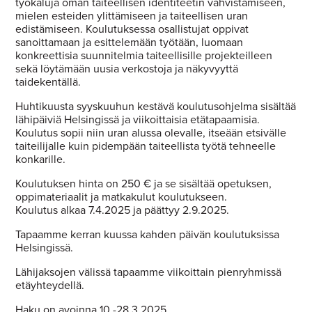
työkaluja oman taiteellisen identiteetin vahvistamiseen,
mielen esteiden ylittämiseen ja taiteellisen uran
edistämiseen. Koulutuksessa osallistujat oppivat
sanoittamaan ja esittelemään työtään, luomaan
konkreettisia suunnitelmia taiteellisille projekteilleen
sekä löytämään uusia verkostoja ja näkyvyyttä
taidekentällä.
Huhtikuusta syyskuuhun kestävä koulutusohjelma sisältää
lähipäiviä Helsingissä ja viikoittaisia etätapaamisia.
Koulutus sopii niin uran alussa olevalle, itseään etsivälle
taiteilijalle kuin pidempään taiteellista työtä tehneelle
konkarille.
Koulutuksen hinta on 250 € ja se sisältää opetuksen,
oppimateriaalit ja matkakulut koulutukseen.
Koulutus alkaa 7.4.2025 ja päättyy 2.9.2025.
Tapaamme kerran kuussa kahden päivän koulutuksissa
Helsingissä.
Lähijaksojen välissä tapaamme viikoittain pienryhmissä
etäyhteydellä.
Haku on avoinna 10.-28.3.2025.