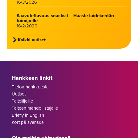
16/3/2026
Saavutettavuus-snacksit – Haaste taidekentän
toimijoille
16/2/2026
Kaikki uutiset
Hankkeen linkit
Tietoa hankkeesta
Uutiset
Taiteilijoille
Taiteen mahdollistajalle
Briefly in English
Kort på svenska